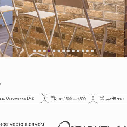
женка 14/2
до 40 чел.
от 1500 — 4500
8:00 - 
есто в самом
О
СТАВИТЬ ЗАЯВКУ
т метро
Дата
и найдёте всё