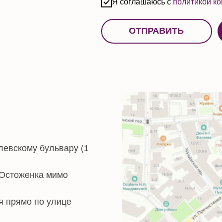
му бульвару (1
енка мимо
о по улице
лок направо
й № 1»
еску «Loft
й же вывеской.