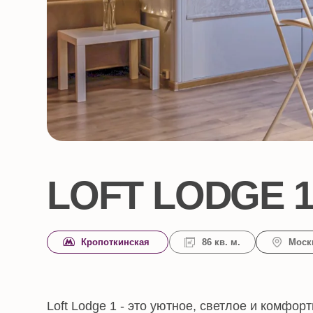
LOFT LODGE 1
Кропоткинская
86 кв. м.
Москва, Осто
Loft Lodge 1 - это уютное, светлое и комфортное м
центре Москвы, на улице Остоженка, в 5 минутах о
Кропоткинская.
У нас Вы окунётесь в тёплую и уютную атмосферу 