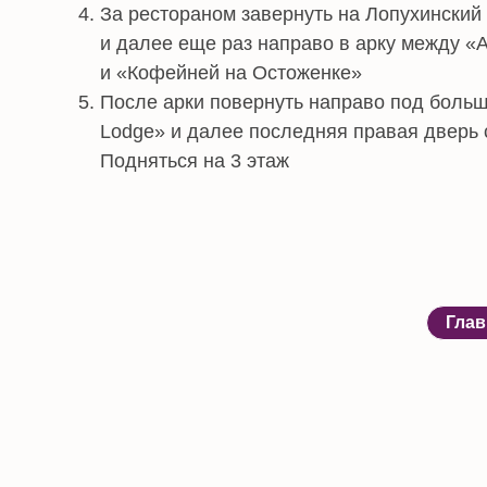
Главная
ИП Демидов Е.А.
ИНН 7716 7380 3649
ОГРНИП 3
ИП Трофимов М.В.
ИНН 771904992940
ОГРН 316