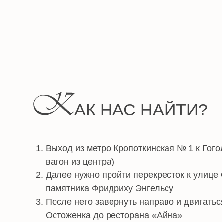
К
АК НАС НАЙТИ?
Выход из метро Кропоткинская № 1 к Гоголевско
вагон из центра)
Далее нужно пройти перекресток к улице Остож
памятника Фридриху Энгельсу
После него завернуть направо и двигаться прям
Остоженка до ресторана «Айна»
За рестораном завернуть на Лопухинский переу
и далее еще раз направо в арку между «Аптеко
и «Кофейней на Остоженке»
После арки повернуть направо под большую выв
Lodge» и далее последняя правая дверь с тако
Подняться на 3 этаж