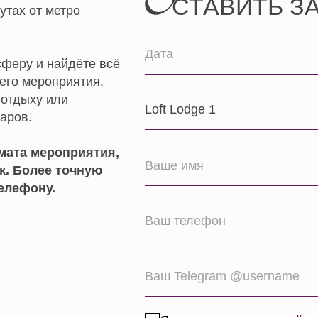
роприятия.
у или
мероприятия,
Ваше имя
лее точную
ну.
Ваш телефон
Ваш Telegram @username
Я соглашаюсь с
политикой конфиденциаль
ОТПРАВИТЬ